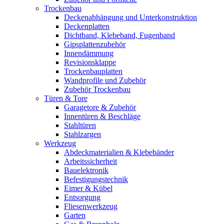
Trockenbau
Deckenabhängung und Unterkonstruktion
Deckenplatten
Dichtband, Klebeband, Fugenband
Gipsplattenzubehör
Innendämmung
Revisionsklappe
Trockenbauplatten
Wandprofile und Zubehör
Zubehör Trockenbau
Türen & Tore
Garagetore & Zubehör
Innentüren & Beschläge
Stahltüren
Stahlzargen
Werkzeug
Abdeckmaterialien & Klebebänder
Arbeitssicherheit
Bauelektronik
Befestigungstechnik
Eimer & Kübel
Entsorgung
Fliesenwerkzeug
Garten