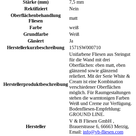
Stärke (mm)
7,5 mm
Rektifiziert
Nein
Oberflächenbehandlung
matt
Fliesen
Farbe
weiß
Grundfarbe
Weiß
Glasiert
Ja
Herstellerkurzbeschreibung
1571SW000710
Unifarbene Fliesen aus Steingut
für die Wand mit drei
Oberflächen: eben matt, eben
glänzend sowie glänzend
reliefiert. Mit der Serie White &
Cream ist eine Kombination
Herstellerproduktbeschreibung
verschiedener Oberflächen
möglich. Für Raumgestaltungen
stehen die warmtonigen Farben
Weiß und Creme zur Verfügung.
Bodenfliesen-Empfehlung:
GROUND LINE.
V & B Fliesen GmbH ,
Hersteller
Brauerstrasse 6, 66663 Merzig,
Email:
info@vb-fliesen.com