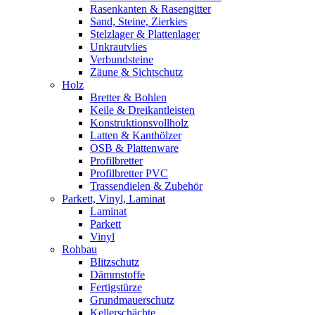
Rasenkanten & Rasengitter
Sand, Steine, Zierkies
Stelzlager & Plattenlager
Unkrautvlies
Verbundsteine
Zäune & Sichtschutz
Holz
Bretter & Bohlen
Keile & Dreikantleisten
Konstruktionsvollholz
Latten & Kanthölzer
OSB & Plattenware
Profilbretter
Profilbretter PVC
Trassendielen & Zubehör
Parkett, Vinyl, Laminat
Laminat
Parkett
Vinyl
Rohbau
Blitzschutz
Dämmstoffe
Fertigstürze
Grundmauerschutz
Kellerschächte