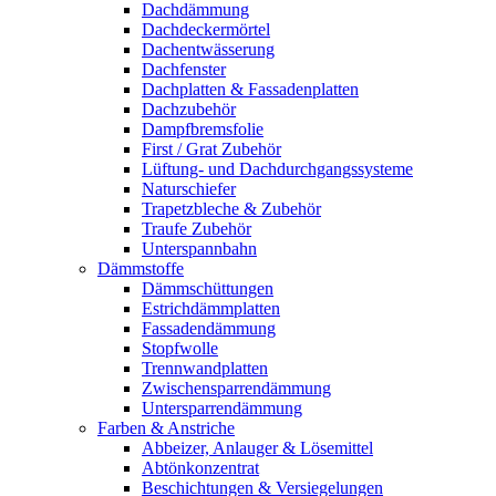
Dachdämmung
Dachdeckermörtel
Dachentwässerung
Dachfenster
Dachplatten & Fassadenplatten
Dachzubehör
Dampfbremsfolie
First / Grat Zubehör
Lüftung- und Dachdurchgangssysteme
Naturschiefer
Trapetzbleche & Zubehör
Traufe Zubehör
Unterspannbahn
Dämmstoffe
Dämmschüttungen
Estrichdämmplatten
Fassadendämmung
Stopfwolle
Trennwandplatten
Zwischensparrendämmung
Untersparrendämmung
Farben & Anstriche
Abbeizer, Anlauger & Lösemittel
Abtönkonzentrat
Beschichtungen & Versiegelungen