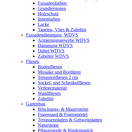
Fassadenfarben
Grundierungen
Holzschutz
Innenfarben
Lacke
Tapeten, Vlies & Zubehör
Fassadendämmung, WDVS
Armierungsgewebe WDVS
Dämmung WDVS
Dübel WDVS
Zubehör WDVS
Fliesen
Bodenfliesen
Mosaike und Bordüren
Terrassenfliesen 2 cm
Sockel- und Schenkelfliesen
Verlegematerial
Wandfliesen
Zubehör
Gartenbau
Böschungs- & Mauersteine
Fugensand & Fugenmörtel
Terrassenplatten & Gehwegplatten
Natursteine
Pflanzenerde & Rindenmulch