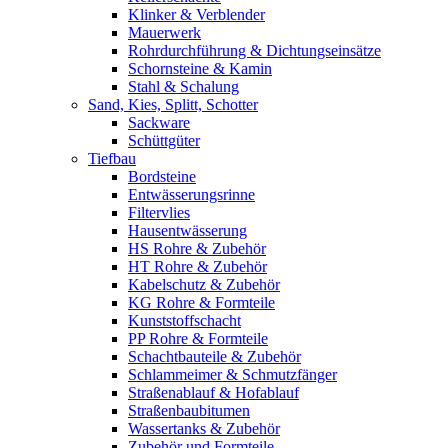
Klinker & Verblender
Mauerwerk
Rohrdurchführung & Dichtungseinsätze
Schornsteine & Kamin
Stahl & Schalung
Sand, Kies, Splitt, Schotter
Sackware
Schüttgüter
Tiefbau
Bordsteine
Entwässerungsrinne
Filtervlies
Hausentwässerung
HS Rohre & Zubehör
HT Rohre & Zubehör
Kabelschutz & Zubehör
KG Rohre & Formteile
Kunststoffschacht
PP Rohre & Formteile
Schachtbauteile & Zubehör
Schlammeimer & Schmutzfänger
Straßenablauf & Hofablauf
Straßenbaubitumen
Wassertanks & Zubehör
Zubehör und Formteile