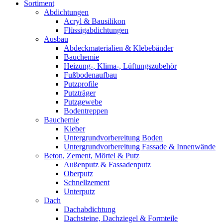
Sortiment
Abdichtungen
Acryl & Bausilikon
Flüssigabdichtungen
Ausbau
Abdeckmaterialien & Klebebänder
Bauchemie
Heizung-, Klima-, Lüftungszubehör
Fußbodenaufbau
Putzprofile
Putzträger
Putzgewebe
Bodentreppen
Bauchemie
Kleber
Untergrundvorbereitung Boden
Untergrundvorbereitung Fassade & Innenwände
Beton, Zement, Mörtel & Putz
Außenputz & Fassadenputz
Oberputz
Schnellzement
Unterputz
Dach
Dachabdichtung
Dachsteine, Dachziegel & Formteile