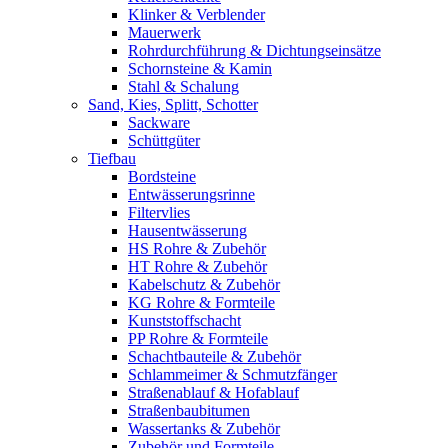
Klinker & Verblender
Mauerwerk
Rohrdurchführung & Dichtungseinsätze
Schornsteine & Kamin
Stahl & Schalung
Sand, Kies, Splitt, Schotter
Sackware
Schüttgüter
Tiefbau
Bordsteine
Entwässerungsrinne
Filtervlies
Hausentwässerung
HS Rohre & Zubehör
HT Rohre & Zubehör
Kabelschutz & Zubehör
KG Rohre & Formteile
Kunststoffschacht
PP Rohre & Formteile
Schachtbauteile & Zubehör
Schlammeimer & Schmutzfänger
Straßenablauf & Hofablauf
Straßenbaubitumen
Wassertanks & Zubehör
Zubehör und Formteile