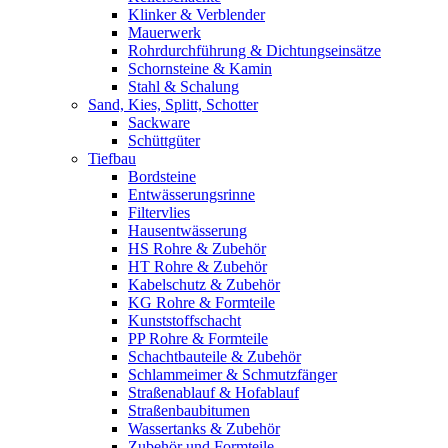
Klinker & Verblender
Mauerwerk
Rohrdurchführung & Dichtungseinsätze
Schornsteine & Kamin
Stahl & Schalung
Sand, Kies, Splitt, Schotter
Sackware
Schüttgüter
Tiefbau
Bordsteine
Entwässerungsrinne
Filtervlies
Hausentwässerung
HS Rohre & Zubehör
HT Rohre & Zubehör
Kabelschutz & Zubehör
KG Rohre & Formteile
Kunststoffschacht
PP Rohre & Formteile
Schachtbauteile & Zubehör
Schlammeimer & Schmutzfänger
Straßenablauf & Hofablauf
Straßenbaubitumen
Wassertanks & Zubehör
Zubehör und Formteile