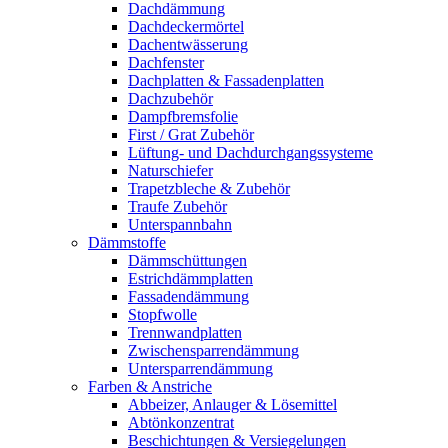
Dachdämmung
Dachdeckermörtel
Dachentwässerung
Dachfenster
Dachplatten & Fassadenplatten
Dachzubehör
Dampfbremsfolie
First / Grat Zubehör
Lüftung- und Dachdurchgangssysteme
Naturschiefer
Trapetzbleche & Zubehör
Traufe Zubehör
Unterspannbahn
Dämmstoffe
Dämmschüttungen
Estrichdämmplatten
Fassadendämmung
Stopfwolle
Trennwandplatten
Zwischensparrendämmung
Untersparrendämmung
Farben & Anstriche
Abbeizer, Anlauger & Lösemittel
Abtönkonzentrat
Beschichtungen & Versiegelungen