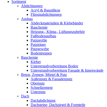
Sortiment
Abdichtungen
Acryl & Bausilikon
Flüssigabdichtungen
Ausbau
Abdeckmaterialien & Klebebänder
Bauchemie
Heizung-, Klima-, Lüftungszubehör
Fußbodenaufbau
Putzprofile
Putzträger
Putzgewebe
Bodentreppen
Bauchemie
Kleber
Untergrundvorbereitung Boden
Untergrundvorbereitung Fassade & Innenwände
Beton, Zement, Mörtel & Putz
Außenputz & Fassadenputz
Oberputz
Schnellzement
Unterputz
Dach
Dachabdichtung
Dachsteine, Dachziegel & Formteile