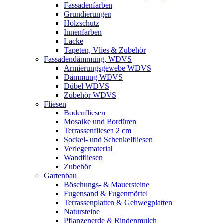
Fassadenfarben
Grundierungen
Holzschutz
Innenfarben
Lacke
Tapeten, Vlies & Zubehör
Fassadendämmung, WDVS
Armierungsgewebe WDVS
Dämmung WDVS
Dübel WDVS
Zubehör WDVS
Fliesen
Bodenfliesen
Mosaike und Bordüren
Terrassenfliesen 2 cm
Sockel- und Schenkelfliesen
Verlegematerial
Wandfliesen
Zubehör
Gartenbau
Böschungs- & Mauersteine
Fugensand & Fugenmörtel
Terrassenplatten & Gehwegplatten
Natursteine
Pflanzenerde & Rindenmulch