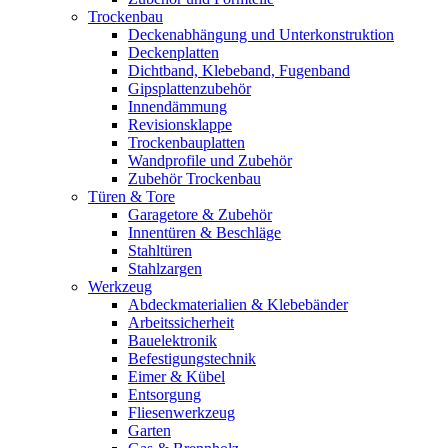
Trockenbau
Deckenabhängung und Unterkonstruktion
Deckenplatten
Dichtband, Klebeband, Fugenband
Gipsplattenzubehör
Innendämmung
Revisionsklappe
Trockenbauplatten
Wandprofile und Zubehör
Zubehör Trockenbau
Türen & Tore
Garagetore & Zubehör
Innentüren & Beschläge
Stahltüren
Stahlzargen
Werkzeug
Abdeckmaterialien & Klebebänder
Arbeitssicherheit
Bauelektronik
Befestigungstechnik
Eimer & Kübel
Entsorgung
Fliesenwerkzeug
Garten