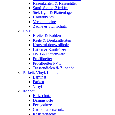
Rasenkanten & Rasengitter
Sand, Steine, Zierkies
Stelzlager & Plattenlager
Unkrautvlies
Verbundsteine
Zäune & Sichtschutz
Holz
Bretter & Bohlen
Keile & Dreikantleisten
Konstruktionsvollholz
Latten & Kanthölzer
OSB & Plattenware
Profilbretter
Profilbretter PVC
Trassendielen & Zubehör
Parkett, Vinyl, Laminat
Laminat
Parkett
Vinyl
Rohbau
Blitzschutz
Dämmstoffe
Fertigstürze
Grundmauerschutz
Kellerschächte