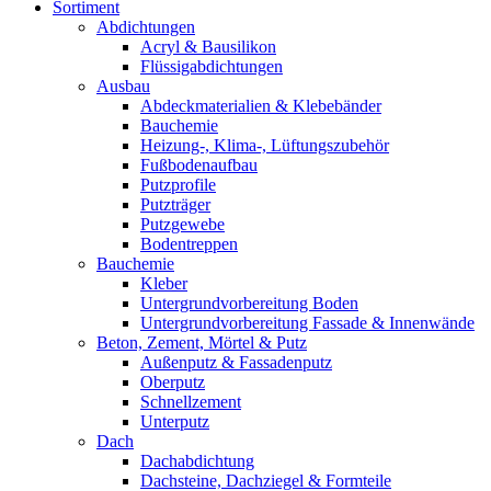
Sortiment
Abdichtungen
Acryl & Bausilikon
Flüssigabdichtungen
Ausbau
Abdeckmaterialien & Klebebänder
Bauchemie
Heizung-, Klima-, Lüftungszubehör
Fußbodenaufbau
Putzprofile
Putzträger
Putzgewebe
Bodentreppen
Bauchemie
Kleber
Untergrundvorbereitung Boden
Untergrundvorbereitung Fassade & Innenwände
Beton, Zement, Mörtel & Putz
Außenputz & Fassadenputz
Oberputz
Schnellzement
Unterputz
Dach
Dachabdichtung
Dachsteine, Dachziegel & Formteile