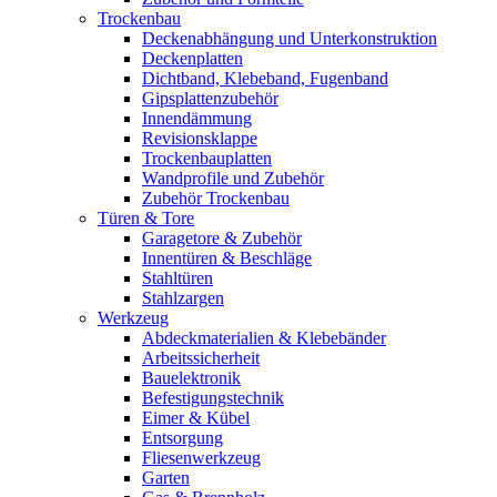
Trockenbau
Deckenabhängung und Unterkonstruktion
Deckenplatten
Dichtband, Klebeband, Fugenband
Gipsplattenzubehör
Innendämmung
Revisionsklappe
Trockenbauplatten
Wandprofile und Zubehör
Zubehör Trockenbau
Türen & Tore
Garagetore & Zubehör
Innentüren & Beschläge
Stahltüren
Stahlzargen
Werkzeug
Abdeckmaterialien & Klebebänder
Arbeitssicherheit
Bauelektronik
Befestigungstechnik
Eimer & Kübel
Entsorgung
Fliesenwerkzeug
Garten