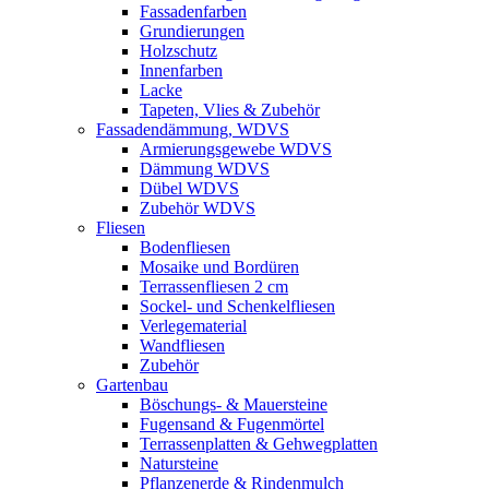
Fassadenfarben
Grundierungen
Holzschutz
Innenfarben
Lacke
Tapeten, Vlies & Zubehör
Fassadendämmung, WDVS
Armierungsgewebe WDVS
Dämmung WDVS
Dübel WDVS
Zubehör WDVS
Fliesen
Bodenfliesen
Mosaike und Bordüren
Terrassenfliesen 2 cm
Sockel- und Schenkelfliesen
Verlegematerial
Wandfliesen
Zubehör
Gartenbau
Böschungs- & Mauersteine
Fugensand & Fugenmörtel
Terrassenplatten & Gehwegplatten
Natursteine
Pflanzenerde & Rindenmulch