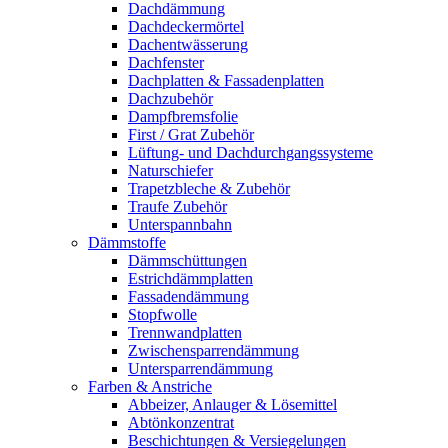
Dachdämmung
Dachdeckermörtel
Dachentwässerung
Dachfenster
Dachplatten & Fassadenplatten
Dachzubehör
Dampfbremsfolie
First / Grat Zubehör
Lüftung- und Dachdurchgangssysteme
Naturschiefer
Trapetzbleche & Zubehör
Traufe Zubehör
Unterspannbahn
Dämmstoffe
Dämmschüttungen
Estrichdämmplatten
Fassadendämmung
Stopfwolle
Trennwandplatten
Zwischensparrendämmung
Untersparrendämmung
Farben & Anstriche
Abbeizer, Anlauger & Lösemittel
Abtönkonzentrat
Beschichtungen & Versiegelungen