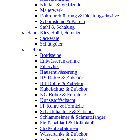
Klinker & Verblender
Mauerwerk
Rohrdurchführung & Dichtungseinsätze
Schornsteine & Kamin
Stahl & Schalung
Sand, Kies, Splitt, Schotter
Sackware
Schüttgüter
Tiefbau
Bordsteine
Entwässerungsrinne
Filtervlies
Hausentwässerung
HS Rohre & Zubehör
HT Rohre & Zubehör
Kabelschutz & Zubehör
KG Rohre & Formteile
Kunststoffschacht
PP Rohre & Formteile
Schachtbauteile & Zubehör
Schlammeimer & Schmutzfänger
Straßenablauf & Hofablauf
Straßenbaubitumen
Wassertanks & Zubehör
Zubehör und Formteile