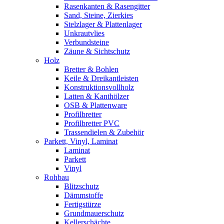
Rasenkanten & Rasengitter
Sand, Steine, Zierkies
Stelzlager & Plattenlager
Unkrautvlies
Verbundsteine
Zäune & Sichtschutz
Holz
Bretter & Bohlen
Keile & Dreikantleisten
Konstruktionsvollholz
Latten & Kanthölzer
OSB & Plattenware
Profilbretter
Profilbretter PVC
Trassendielen & Zubehör
Parkett, Vinyl, Laminat
Laminat
Parkett
Vinyl
Rohbau
Blitzschutz
Dämmstoffe
Fertigstürze
Grundmauerschutz
Kellerschächte