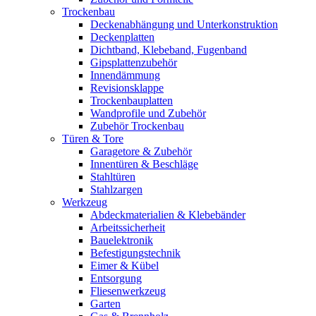
Trockenbau
Deckenabhängung und Unterkonstruktion
Deckenplatten
Dichtband, Klebeband, Fugenband
Gipsplattenzubehör
Innendämmung
Revisionsklappe
Trockenbauplatten
Wandprofile und Zubehör
Zubehör Trockenbau
Türen & Tore
Garagetore & Zubehör
Innentüren & Beschläge
Stahltüren
Stahlzargen
Werkzeug
Abdeckmaterialien & Klebebänder
Arbeitssicherheit
Bauelektronik
Befestigungstechnik
Eimer & Kübel
Entsorgung
Fliesenwerkzeug
Garten