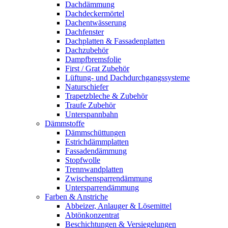
Dachdämmung
Dachdeckermörtel
Dachentwässerung
Dachfenster
Dachplatten & Fassadenplatten
Dachzubehör
Dampfbremsfolie
First / Grat Zubehör
Lüftung- und Dachdurchgangssysteme
Naturschiefer
Trapetzbleche & Zubehör
Traufe Zubehör
Unterspannbahn
Dämmstoffe
Dämmschüttungen
Estrichdämmplatten
Fassadendämmung
Stopfwolle
Trennwandplatten
Zwischensparrendämmung
Untersparrendämmung
Farben & Anstriche
Abbeizer, Anlauger & Lösemittel
Abtönkonzentrat
Beschichtungen & Versiegelungen