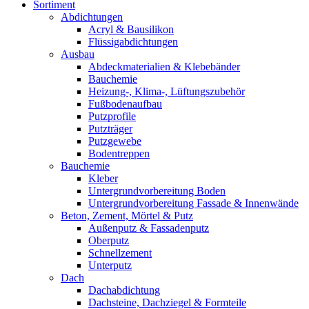
Sortiment
Abdichtungen
Acryl & Bausilikon
Flüssigabdichtungen
Ausbau
Abdeckmaterialien & Klebebänder
Bauchemie
Heizung-, Klima-, Lüftungszubehör
Fußbodenaufbau
Putzprofile
Putzträger
Putzgewebe
Bodentreppen
Bauchemie
Kleber
Untergrundvorbereitung Boden
Untergrundvorbereitung Fassade & Innenwände
Beton, Zement, Mörtel & Putz
Außenputz & Fassadenputz
Oberputz
Schnellzement
Unterputz
Dach
Dachabdichtung
Dachsteine, Dachziegel & Formteile