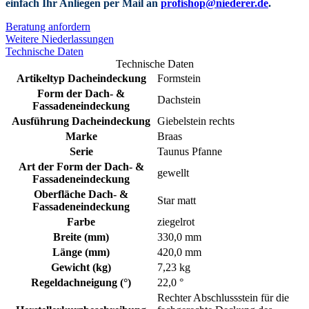
einfach Ihr Anliegen per Mail an
profishop@niederer.de
.
Beratung anfordern
Weitere Niederlassungen
Technische Daten
Technische Daten
Artikeltyp Dacheindeckung
Formstein
Form der Dach- &
Dachstein
Fassadeneindeckung
Ausführung Dacheindeckung
Giebelstein rechts
Marke
Braas
Serie
Taunus Pfanne
Art der Form der Dach- &
gewellt
Fassadeneindeckung
Oberfläche Dach- &
Star matt
Fassadeneindeckung
Farbe
ziegelrot
Breite (mm)
330,0 mm
Länge (mm)
420,0 mm
Gewicht (kg)
7,23 kg
Regeldachneigung (°)
22,0 °
Rechter Abschlussstein für die