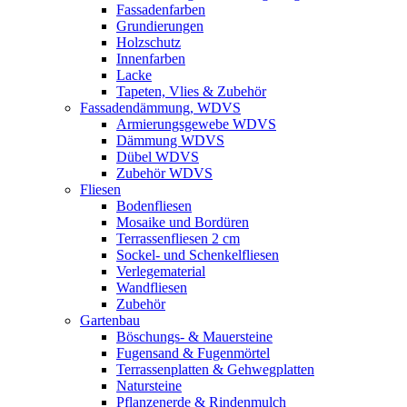
Fassadenfarben
Grundierungen
Holzschutz
Innenfarben
Lacke
Tapeten, Vlies & Zubehör
Fassadendämmung, WDVS
Armierungsgewebe WDVS
Dämmung WDVS
Dübel WDVS
Zubehör WDVS
Fliesen
Bodenfliesen
Mosaike und Bordüren
Terrassenfliesen 2 cm
Sockel- und Schenkelfliesen
Verlegematerial
Wandfliesen
Zubehör
Gartenbau
Böschungs- & Mauersteine
Fugensand & Fugenmörtel
Terrassenplatten & Gehwegplatten
Natursteine
Pflanzenerde & Rindenmulch