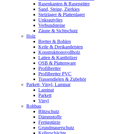
Rasenkanten & Rasengitter
Sand, Steine, Zierkies
Stelzlager & Plattenlager
Unkrautvlies
Verbundsteine
Zäune & Sichtschutz
Holz
Bretter & Bohlen
Keile & Dreikantleisten
Konstruktionsvollholz
Latten & Kanthölzer
OSB & Plattenware
Profilbretter
Profilbretter PVC
Trassendielen & Zubehör
Parkett, Vinyl, Laminat
Laminat
Parkett
Vinyl
Rohbau
Blitzschutz
Dämmstoffe
Fertigstürze
Grundmauerschutz
Kellerschächte