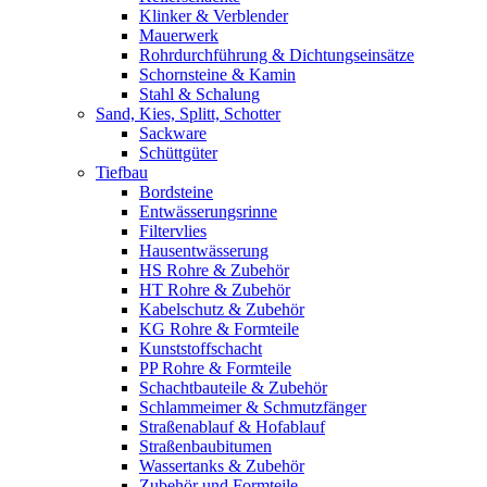
Klinker & Verblender
Mauerwerk
Rohrdurchführung & Dichtungseinsätze
Schornsteine & Kamin
Stahl & Schalung
Sand, Kies, Splitt, Schotter
Sackware
Schüttgüter
Tiefbau
Bordsteine
Entwässerungsrinne
Filtervlies
Hausentwässerung
HS Rohre & Zubehör
HT Rohre & Zubehör
Kabelschutz & Zubehör
KG Rohre & Formteile
Kunststoffschacht
PP Rohre & Formteile
Schachtbauteile & Zubehör
Schlammeimer & Schmutzfänger
Straßenablauf & Hofablauf
Straßenbaubitumen
Wassertanks & Zubehör
Zubehör und Formteile