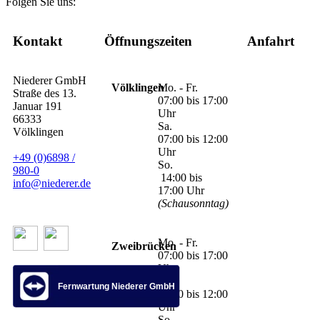
Folgen Sie uns:
Kontakt
Öffnungszeiten
Anfahrt
Niederer GmbH
Völklingen
Mo. - Fr.
Straße des 13.
07:00 bis 17:00
Januar 191
Uhr
66333
Sa.
Völklingen
07:00 bis 12:00
Uhr
+49 (0)6898 /
So.
980-0
14:00 bis
info@niederer.de
17:00 Uhr
(Schausonntag)
Mo. - Fr.
Zweibrücken
07:00 bis 17:00
Uhr
Sa.
Fernwartung Niederer GmbH
07:00 bis 12:00
Uhr
So.